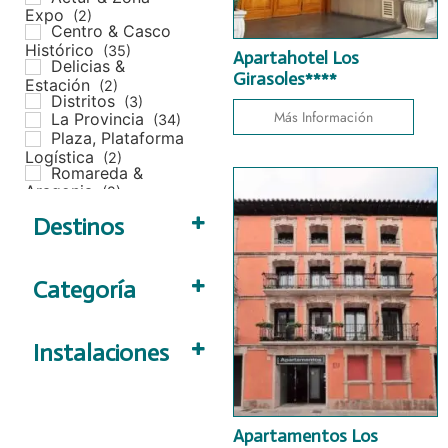
Expo
(2)
Centro & Casco
Histórico
(35)
Apartahotel Los
Delicias &
Girasoles****
Estación
(2)
Distritos
(3)
Más Información
La Provincia
(34)
Plaza, Plataforma
Logística
(2)
Romareda &
Aragonia
(2)
Destinos
Alfajarín
(1)
Alhama de
Categoría
Aragón
(2)
Aniñón
(1)
*
Borja
(1)
**
Instalaciones
Bujaraloz
(2)
***
Calatayud
(4)
****
Parking
Cariñena
(1)
*****
Piscina
Caspe
(2)
****+
Spa
Daroca
(1)
Albergue
Apartamentos Los
Terraza
Ejea de los