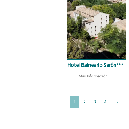
Hotel Balneario Serón***
Más Información
1
2
3
4
→