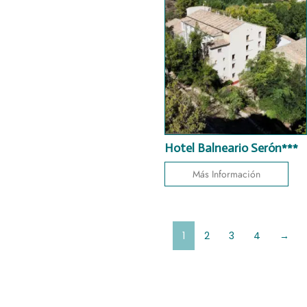
Hotel Balneario Serón***
Más Información
1
2
3
4
→