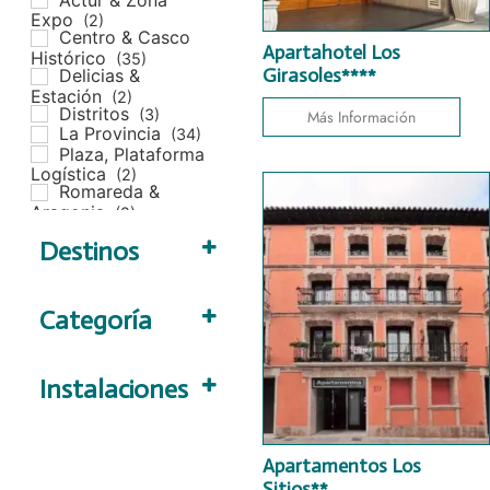
Expo
(2)
Centro & Casco
Apartahotel Los
Histórico
(35)
Girasoles****
Delicias &
Estación
(2)
Distritos
(3)
Más Información
La Provincia
(34)
Plaza, Plataforma
Logística
(2)
Romareda &
Aragonia
(2)
Destinos
Alfajarín
(1)
Alhama de
Categoría
Aragón
(2)
Aniñón
(1)
*
Borja
(1)
**
Instalaciones
Bujaraloz
(2)
***
Calatayud
(4)
****
Parking
Cariñena
(1)
*****
Piscina
Caspe
(2)
****+
Apartamentos Los
Spa
Daroca
(1)
Albergue
Terraza
Sitios**
Ejea de los